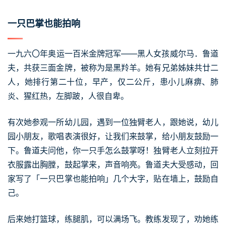
一只巴掌也能拍响
一九六〇年奥运一百米金牌冠军——黑人女孩威尔马．鲁道
夫，共获三面金牌，被称为是黑羚羊。她有兄弟姊妹共廿二
人，她排行第二十位，早产，仅二公斤，患小儿麻痹、肺
炎、猩红热，左脚跛，人很自卑。
有次她参观一所幼儿园，遇到一位独臂老人，跟她说，幼儿
园小朋友，歌唱表演很好，让我们来鼓掌，给小朋友鼓励一
下。鲁道夫问他，你一只手怎么鼓掌呀！独臂老人立刻拉开
衣服露出胸膛，鼓起掌来，声音响亮。鲁道夫大受感动，回
家写了「一只巴掌也能拍响」几个大字，贴在墙上，鼓励自
己。
后来她打篮球，练腿肌，可以满场飞。教练发现了，劝她练