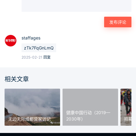
staffages
zTk7FqGnLmQ
2025-02-21
回复
相关文章
健康中国行动（2019—
无边无际成都营家访记
2030年）
招募