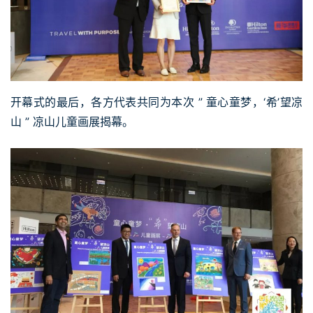
开幕式的最后，各方代表共同为本次 ” 童心童梦，‘希’望凉
山 ” 凉山儿童画展揭幕。