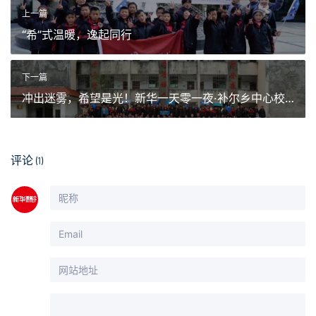
上一篇
“希”式温暖，逸起同行
下一篇
冲出迷雾，希望是光！新华一天零一夜·补尔乡中心校
公益活动
评论
(1)