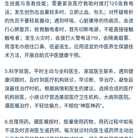
生技能与急救技能；需要紧急医疗救助时拨打120急救电
话；发生创伤出血量较多时，立即止血、包扎；对怀疑骨折
的伤员不要轻易搬动；遇到呼吸、心脏骤停的伤病员，会进
行心肺复苏；抢救触电者时，首先切断电源，不能直接接触
触电者；发生火灾时，会拨打火警电话119，会隔离烟雾、
用湿毛巾捂住口鼻、低姿逃生。应用适宜的中医养生保健技
术方法，开展自助式中医健康干预。
5.科学就医。平时主动与全科医生、家庭医生联系，遇到健
康问题时，及时到医疗机构就诊，早诊断、早治疗，避免延
误最佳治疗时机。根据病情和医生的建议，选择合适的医疗
机构就医，小病诊疗首选基层医疗卫生机构，大病到医院。
遵医嘱治疗，不轻信偏方，不相信“神医神药”。
6.合理用药。遵医嘱按时、按量使用药物，用药过程中如有
不适及时咨询医生或药师。每次就诊时向医生或药师主动出