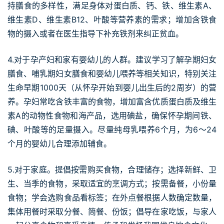
持膳食的多样性，满足身体对蛋白质、钙、铁、维生素A、
维生素D、维生素B12、叶酸等营养素的需求；增加含铁食
物的摄入或者在医生指导下补充铁剂来纠正贫血。
4.对于孕产妇和家有婴幼儿的人群。建议学习了解孕期妇女
膳食、哺乳期妇女膳食和婴幼儿喂养等相关知识，特别关注
生命早期1000天（从怀孕开始到婴儿出生后的2周岁）的营
养。孕妇常吃含铁丰富的食物，增加富含优质蛋白质及维生
素A的动物性食物和海产品，选用碘盐，确保怀孕期间铁、
碘、叶酸等的足量摄入。尽量纯母乳喂养6个月，为6～24
个月的婴幼儿合理添加辅食。
5.对于家庭。提倡按需购买食物，合理储存；选择新鲜、卫
生、当季的食物，采取适宜的烹调方式；按需备餐，小份量
食物；学会选购食品看标签；在外点餐根据人数确定数量，
集体用餐时采取分餐、简餐、份饭；倡导在家吃饭，与家人