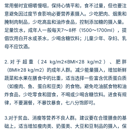
常用餐时宜细嚼慢咽，保持心情平和，食不过量，但也要注
意避免因过度节食影响必要营养素摄入。少吃肥肉、烟熏和
腌制肉制品，少吃高盐和油炸食品，控制添加糖的摄入量。
足量饮水，成年人一般每天7～8杯（1500～1700ml），提
倡饮用白开水或茶水，少喝含糖饮料；儿童少年、孕妇、乳
母不应饮酒。
2.对于超重（24 kg/m2≤BMI<28 kg/m2）、肥胖
（BMI≥28 kg/m2）的成年人群。减少能量摄入，增加新鲜
蔬菜和水果在膳食中的比重，适当选择一些富含优质蛋白质
（如瘦肉、鱼、蛋白和豆类）的食物。避免吃油腻食物和油
炸食品，少吃零食和甜食，不喝或少喝含糖饮料。进食有规
律，不要漏餐，不暴饮暴食，七八分饱即可。
3.对于贫血、消瘦等营养不良人群。建议要在合理膳食的基
础上，适当增加瘦肉类、奶蛋类、大豆和豆制品的摄入，保