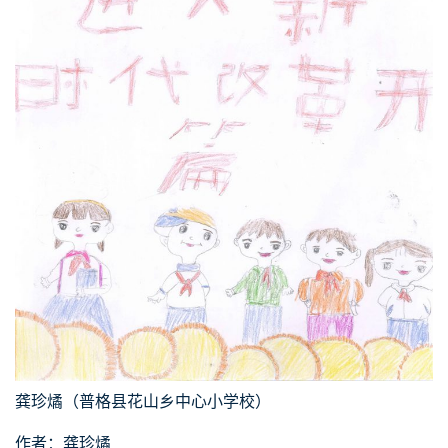
龚珍燏（普格县花山乡中心小学校）
作者：龚珍燏