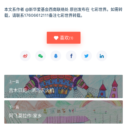
本文系作者 @
新华爱基会西南联络处
原创发布在 七彩世界。如需转
载，请联系17606612111备注七彩世界转载。
喜欢
(
1
)
上一篇
吉木日跑：消防灭火机
下一篇
阿飞莫拉作:家乡