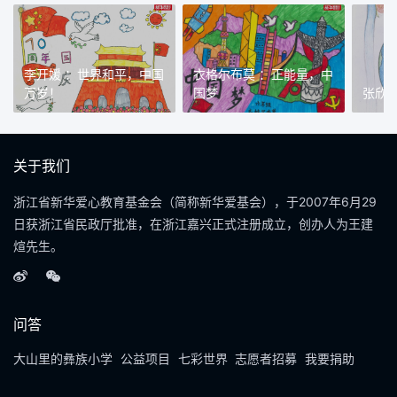
李开媛 ：世界和平，中国
衣格尔布莫 ：正能量，中
万岁！
国梦
张欣
关于我们
浙江省新华爱心教育基金会（简称新华爱基会），于2007年6月29
日获浙江省民政厅批准，在浙江嘉兴正式注册成立，创办人为王建
煊先生。
问答
大山里的彝族小学
公益项目
七彩世界
志愿者招募
我要捐助