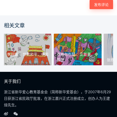
相关文章
李开媛 ：世界和平，中国
衣格尔布莫 ：正能量，中
万岁！
国梦
张欣
关于我们
浙江省新华爱心教育基金会（简称新华爱基会），于2007年6月29
日获浙江省民政厅批准，在浙江嘉兴正式注册成立，创办人为王建
煊先生。