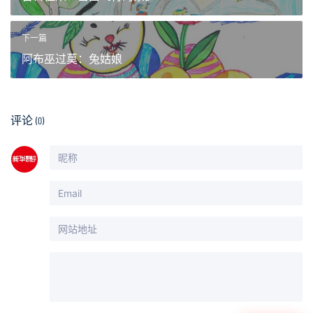
下一篇
阿布巫过莫：兔姑娘
评论
(0)