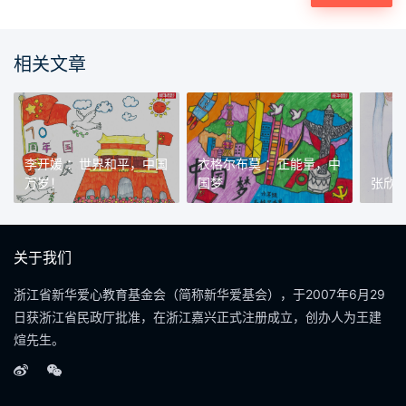
相关文章
李开媛 ：世界和平，中国
衣格尔布莫 ：正能量，中
万岁！
国梦
张欣
关于我们
浙江省新华爱心教育基金会（简称新华爱基会），于2007年6月29
日获浙江省民政厅批准，在浙江嘉兴正式注册成立，创办人为王建
煊先生。