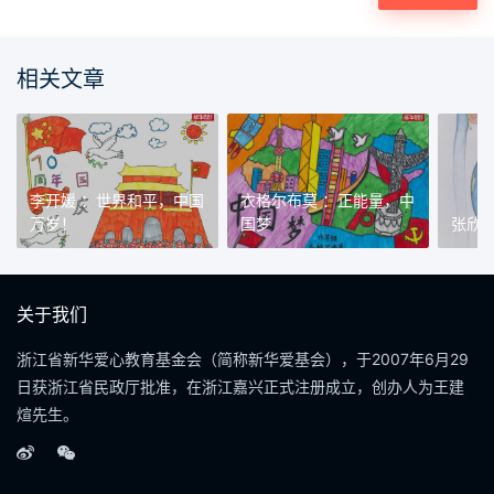
相关文章
李开媛 ：世界和平，中国
衣格尔布莫 ：正能量，中
万岁！
国梦
张欣
关于我们
浙江省新华爱心教育基金会（简称新华爱基会），于2007年6月29
日获浙江省民政厅批准，在浙江嘉兴正式注册成立，创办人为王建
煊先生。