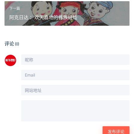
下一篇
阿克日达 ：欢天喜地的彝族娃娃
评论
(0)