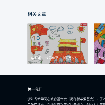
相关文章
李开媛 ：世界和平，中国万岁！
衣格
关于我们
浙江省新华爱心教育基金会（简称新华爱基会），于20
民政厅批准，在浙江嘉兴正式注册成立，创办人为王