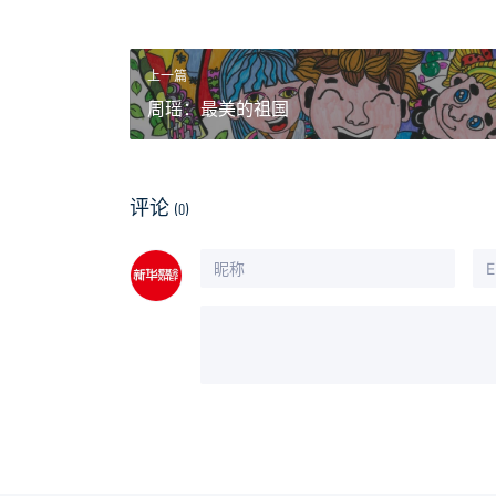
上一篇
周瑶：最美的祖国
评论
(0)