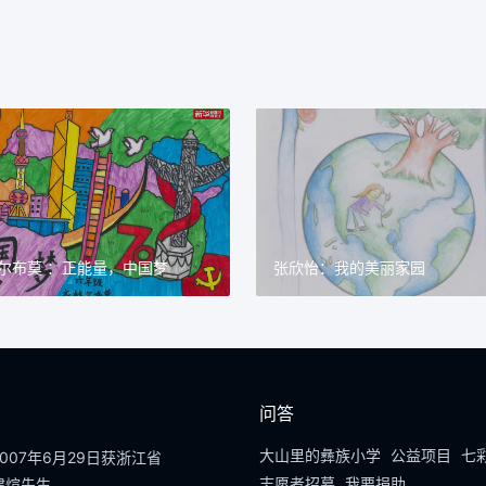
尔布莫 ：正能量，中国梦
张欣怡：我的美丽家园
问答
大山里的彝族小学
公益项目
七
07年6月29日获浙江省
志愿者招募
我要捐助
建煊先生。