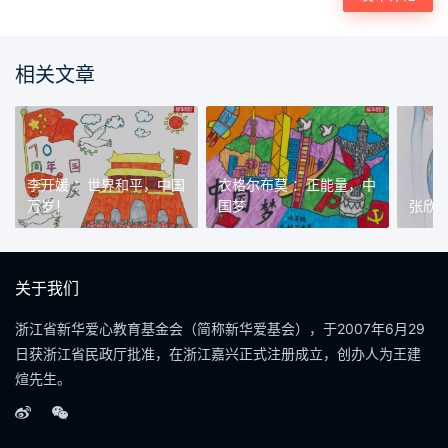
相关文章
李开媛 ：世界和平，中国
衣格尔布莫 ：正能量，中
万岁！
国梦
张欣
关于我们
浙江省新华爱心教育基金会（简称新华爱基会），于2007年6月29
日获浙江省民政厅批准，在浙江嘉兴正式注册成立，创办人为王建
煊先生。