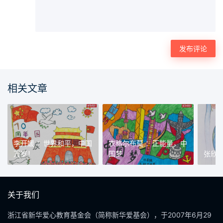
相关文章
李开媛 ：世界和平，中国
衣格尔布莫 ：正能量，中
万岁！
国梦
张欣
关于我们
浙江省新华爱心教育基金会（简称新华爱基会），于2007年6月29