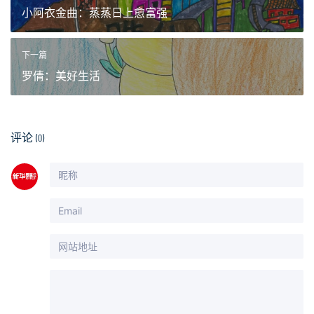
小阿衣金曲：蒸蒸日上愈富强
下一篇
罗倩：美好生活
评论
(0)