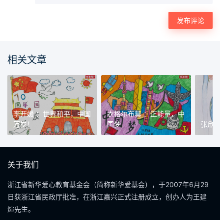
相关文章
李开媛 ：世界和平，中国
衣格尔布莫 ：正能量，中
万岁！
国梦
张欣
关于我们
浙江省新华爱心教育基金会（简称新华爱基会），于2007年6月29
日获浙江省民政厅批准，在浙江嘉兴正式注册成立，创办人为王建
煊先生。