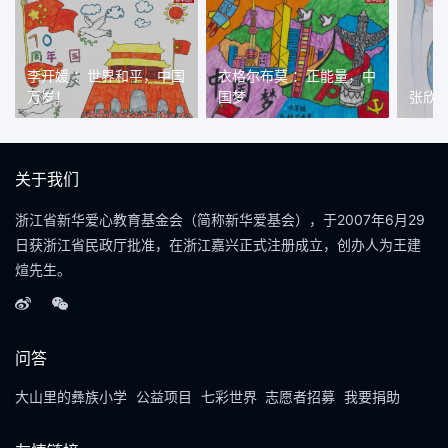
李开媛 ：世界和平，中国
衣格尔布莫 ：正能量，中
万岁！
国梦
张欣
关于我们
浙江省新华爱心教育基金会（简称新华爱基会），于2007年6月29
日获浙江省民政厅批准，在浙江嘉兴正式注册成立，创办人为王建
煊先生。
问答
大山里的彝族小学
公益项目
七彩世界
志愿者招募
我要捐助