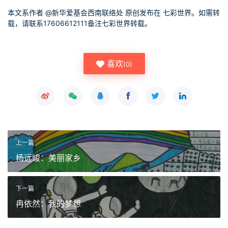
本文系作者 @
新华爱基会西南联络处
原创发布在 七彩世界。如需转
载，请联系17606612111备注七彩世界转载。
喜欢
(
0
)
上一篇
杨远峻：美丽家乡
下一篇
冉依然：我的梦想