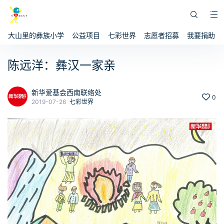
大山里的彝族小学
公益项目
七彩世界
志愿者招募
我要捐助
陈远洋：彝汉一家亲
新华爱基会西南联络处
0
2019-07-26
七彩世界