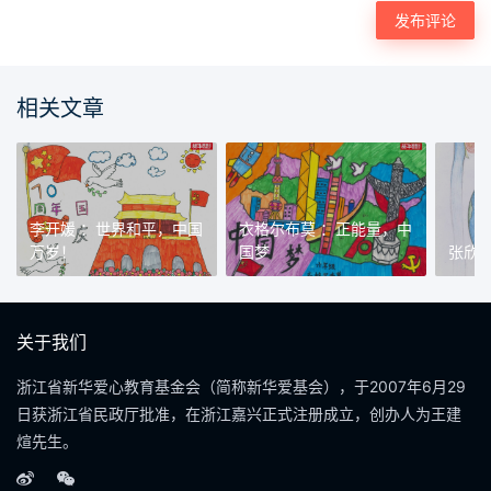
相关文章
李开媛 ：世界和平，中国
衣格尔布莫 ：正能量，中
万岁！
国梦
张欣
关于我们
浙江省新华爱心教育基金会（简称新华爱基会），于2007年6月29
日获浙江省民政厅批准，在浙江嘉兴正式注册成立，创办人为王建
煊先生。