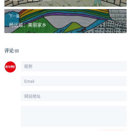
下一篇
杨远峻：美丽家乡
评论
(0)