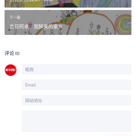
下一篇
吉日阿卓：我醉美的家乡
评论
(0)