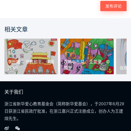
相关文章
李开媛 ：世界和平，中国
衣格尔布莫 ：正能量，中
万岁！
国梦
张欣
关于我们
浙江省新华爱心教育基金会（简称新华爱基会），于2007年6月29
日获浙江省民政厅批准，在浙江嘉兴正式注册成立，创办人为王建
煊先生。