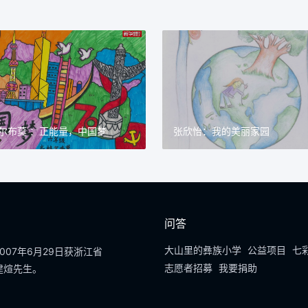
尔布莫 ：正能量，中国梦
张欣怡：我的美丽家园
问答
大山里的彝族小学
公益项目
七
07年6月29日获浙江省
志愿者招募
我要捐助
建煊先生。