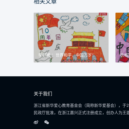
相关文章
李开媛 ：世界和平，中国万岁！
衣格
关于我们
浙江省新华爱心教育基金会（简称新华爱基会），于20
民政厅批准，在浙江嘉兴正式注册成立，创办人为王