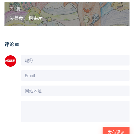
下一篇
吴蔓菱：糖果屋
评论
(0)