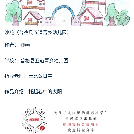
沙燕（普格县五道箐乡幼儿园）
作者： 沙燕
学校： 普格县五道箐乡幼儿园
指导老师：土比么日牛
作品介绍：托起心中的太阳