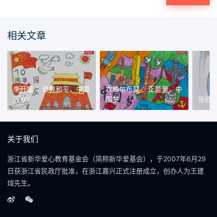
相关文章
李开媛 ：世界和平，中国
衣格尔布莫 ：正能量，中
万岁！
国梦
张欣
关于我们
浙江省新华爱心教育基金会（简称新华爱基会），于2007年6月29
日获浙江省民政厅批准，在浙江嘉兴正式注册成立，创办人为王建
煊先生。